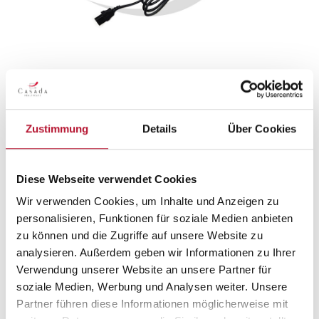
Damit Sie Ihr PowerBoard auch regelmäßig nutzen
können, benötigen Sie das passende Netzkabel – jetzt
auch einzeln erhältlich.
Zustimmung
Details
Über Cookies
16,90 €*
Preise inkl. MwSt. zzgl. Versandkosten
Diese Webseite verwendet Cookies
Wir verwenden Cookies, um Inhalte und Anzeigen zu
Sofort verfügbar, Lieferzeit: 1-3 Tage
personalisieren, Funktionen für soziale Medien anbieten
zu können und die Zugriffe auf unsere Website zu
In den Warenkorb
analysieren. Außerdem geben wir Informationen zu Ihrer
Verwendung unserer Website an unsere Partner für
soziale Medien, Werbung und Analysen weiter. Unsere
Partner führen diese Informationen möglicherweise mit