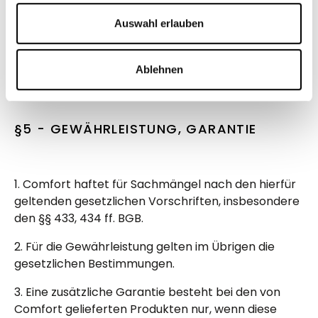
7. Reklamieren Sie bitte offensichtliche
Transportschäden direkt nach Anlieferung beim
Auswahl erlauben
Zusteller und nehmen Sie dann schnellstmöglich
mit uns Kontakt auf. Bilder des Transportschadens
Ablehnen
helfen uns direkt bei der Reklamation weiter.
§5 - GEWÄHRLEISTUNG, GARANTIE
1. Comfort haftet für Sachmängel nach den hierfür
geltenden gesetzlichen Vorschriften, insbesondere
den §§ 433, 434 ff. BGB.
2. Für die Gewährleistung gelten im Übrigen die
gesetzlichen Bestimmungen.
3. Eine zusätzliche Garantie besteht bei den von
Comfort gelieferten Produkten nur, wenn diese