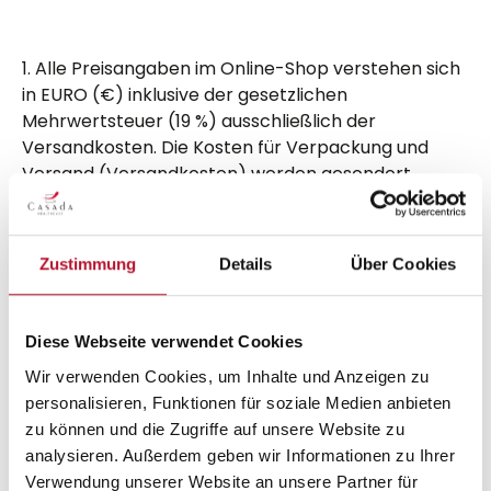
1. Alle Preisangaben im Online-Shop verstehen sich
in EURO (€) inklusive der gesetzlichen
Mehrwertsteuer (19 %) ausschließlich der
Versandkosten. Die Kosten für Verpackung und
Versand (Versandkosten) werden gesondert
berechnet.
2. Die vom Kunden für die Versandkosten zu
Zustimmung
Details
Über Cookies
tragende Versandkostenpauschale ist abhängig
vom Lieferland und der Größe bzw. dem Gewicht
des Produktes und wird dem Kunden vor seiner
Diese Webseite verwendet Cookies
Bestellung angezeigt. Die Höhe der jeweiligen
Versandkostenpauschale kann der Kunde unter
Wir verwenden Cookies, um Inhalte und Anzeigen zu
dem Punkt „Zahlung & Versand“ einsehen.
personalisieren, Funktionen für soziale Medien anbieten
zu können und die Zugriffe auf unsere Website zu
3. Comfort obliegt es die Auswahl der verfügbaren
analysieren. Außerdem geben wir Informationen zu Ihrer
Bezahlmethonen zu bestimmen. Dem Kunden
Verwendung unserer Website an unsere Partner für