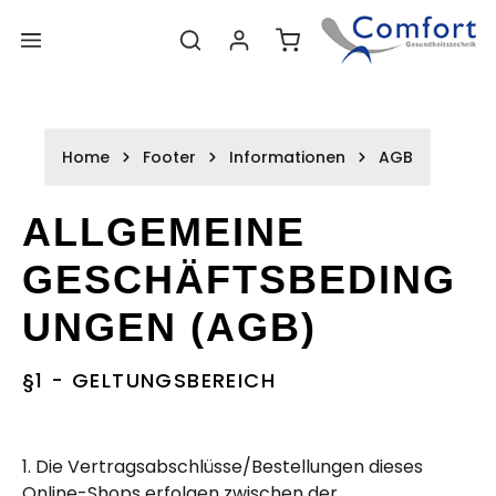
Zum
Zum
alt springen
Warenkorb enthält 0 P
Hauptinhalt
Footer
Home
Footer
Informationen
AGB
ALLGEMEINE
GESCHÄFTSBEDING
UNGEN (AGB)
§1 - GELTUNGSBEREICH
1. Die Vertragsabschlüsse/Bestellungen dieses
Online-Shops erfolgen zwischen der,