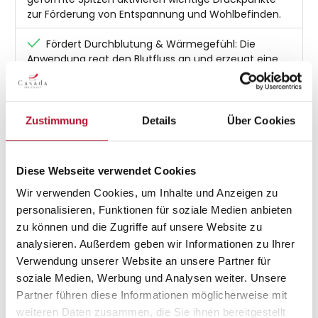
zur Förderung von Entspannung und Wohlbefinden.
Fördert Durchblutung & Wärmegefühl: Die
Anwendung regt den Blutfluss an und erzeugt eine
angenehme, wohltuende Körperwärme.
Lindert Verspannungen & baut Stress ab: Ideal
bei Muskelverhärtungen und zur Unterstützung
Zustimmung
Details
Über Cookies
mentaler Ausgeglichenheit.
Flexibel in jeder Lage einsetzbar: Für Rücken,
Diese Webseite verwendet Cookies
Bauch, Füße oder Sitzposition – passt sich jeder
Körpergröße und Anwendungssituation an.
Wir verwenden Cookies, um Inhalte und Anzeigen zu
personalisieren, Funktionen für soziale Medien anbieten
Praktisch & mobil: Leicht aufrollbar und mit
zu können und die Zugriffe auf unsere Website zu
Transporttasche – für entspannende Akupressur
analysieren. Außerdem geben wir Informationen zu Ihrer
jederzeit und überall.
Verwendung unserer Website an unsere Partner für
soziale Medien, Werbung und Analysen weiter. Unsere
Partner führen diese Informationen möglicherweise mit
In den Warenkorb
weiteren Daten zusammen, die Sie ihnen bereitgestellt