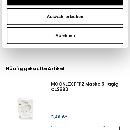
Angebot
5.516,50 €*
Auswahl erlauben
6.490,00 €*
(15%
gespart)
Ablehnen
In den Warenkorb
Produktgalerie überspringen
Häufig gekaufte Artikel
MOONLEX FFP2 Maske 5-lagig
CE2890
 5 von 5 Sternen
3,40 €*