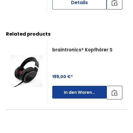
Details
Produktgalerie überspringen
Related products
braintronics® Kopfhörer S
199,00 €*
In den Warenkorb