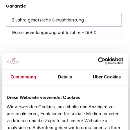
auswählen
Garantie
2 Jahre gesetzliche Gewährleistung
Garantieverlängerung auf 5 Jahre +299 €
In den Warenkorb
Zustimmung
Details
Über Cookies
Technik
Massagestärke
Diese Webseite verwendet Cookies
Wir verwenden Cookies, um Inhalte und Anzeigen zu
Sehr sanft
Sanft
Medium
Intensiv
Sehr stark
personalisieren, Funktionen für soziale Medien anbieten
zu können und die Zugriffe auf unsere Website zu
Rollen
Massageschiene
analysieren. Außerdem geben wir Informationen zu Ihrer